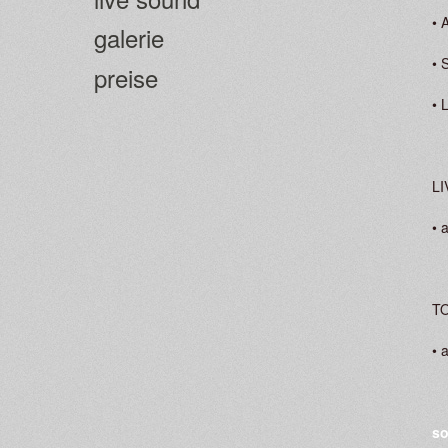
• 
galerie
• 
preise
• 
LI
• 
T
• 
so