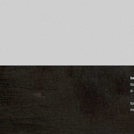
b
fü
d-
fo
mo