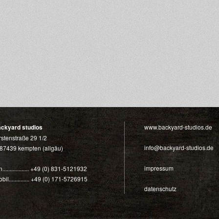
ackyard studios
www.backyard-studios.de
rstenstraße 29 1/2
info@backyard-studios.de
87439 kempten (allgäu)
impressum
n.................. +49 (0) 831-5121932
bil.............. +49 (0) 171-5726915
datenschutz