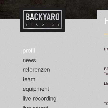
profil
Ha
news
referenzen
BA
To
team
Me
equipment
live recording
T
live sound